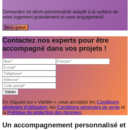
Demandez un devis personnalisé adapté à la surface de
votre logement gratuitement et sans engagement!
Devis gratuit
Contactez nos experts pour être
accompagné dans vos projets !
Valider
En cliquant sur « Valider », vous acceptez les
Conditions
générales d'utilisation
, les
Conditions générales de vente
et
la
Politique de protection des données
.
Un accompagnement personnalisé et