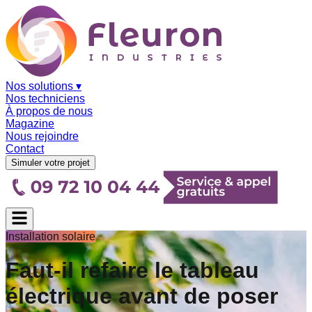
Nos solutions
▾
Nos techniciens
À propos de nous
Magazine
Nous rejoindre
Contact
Simuler votre projet
Installation solaire
Faut-il refaire le tableau
électrique avant de poser