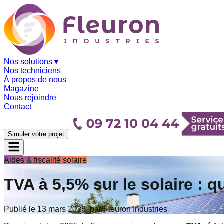
Nos solutions
▾
Nos techniciens
À propos de nous
Magazine
Nous rejoindre
Contact
Simuler votre projet
Aides & fiscalité solaire
TVA à 5,5% sur le solaire : q
Publié le 13 mars 2026, par Fleuron Industries