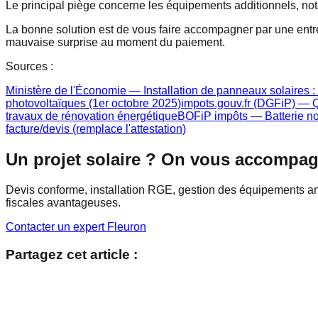
Le principal piège concerne les équipements additionnels, no
La bonne solution est de vous faire accompagner par une entre
mauvaise surprise au moment du paiement.
Sources :
Ministère de l'Économie — Installation de panneaux solaires 
photovoltaïques (1er octobre 2025)
impots.gouv.fr (DGFiP) — Q
travaux de rénovation énergétique
BOFiP impôts — Batterie non
facture/devis (remplace l'attestation)
Un projet solaire ? On vous accompag
Devis conforme, installation RGE, gestion des équipements an
fiscales avantageuses.
Contacter un expert Fleuron
Partagez cet article :