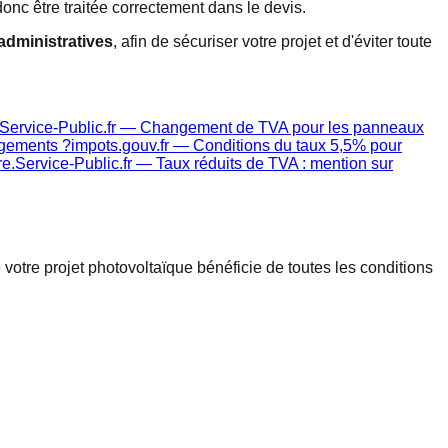
 donc être traitée correctement dans le devis.
 administratives
, afin de sécuriser votre projet et d'éviter toute
Service-Public.fr — Changement de TVA pour les panneaux
ogements ?
impots.gouv.fr — Conditions du taux 5,5% pour
e.Service-Public.fr — Taux réduits de TVA : mention sur
tre projet photovoltaïque bénéficie de toutes les conditions