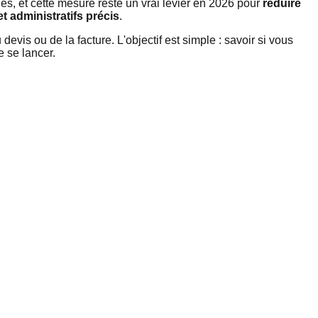
les, et cette mesure reste un vrai levier en 2026 pour
réduire
t administratifs précis
.
is ou de la facture. L'objectif est simple : savoir si vous
e se lancer.