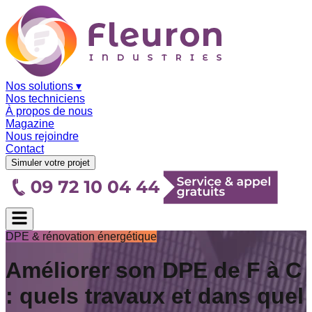
Nos solutions
▾
Nos techniciens
À propos de nous
Magazine
Nous rejoindre
Contact
Simuler votre projet
DPE & rénovation énergétique
Améliorer son DPE de F à C
: quels travaux et dans quel