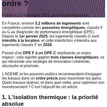
ordre ?
Publié le 21 novembre 2025, par Fleuron Industries
En France, environ
5,2 millions de logements
sont
considérés comme des
passoires énergétiques
, classés F
ou G au diagnostic de performance énergétique (DPE).
Depuis le
1er janvier 2025
, les logements classés G sont
interdits à la location
, et cette interdiction s'étendra aux
logements classés F en
2028
.
Passer d'un
DPE F à un DPE C
représente un enjeu
majeur : cela signifie gagner
trois classes énergétiques
, ce
qui nécessite une stratégie de rénovation cohérente,
structurée et priorisée.
L'ADEME et les pouvoirs publics recommandent d'engager
les travaux dans un
ordre précis
pour maximiser les gains.
Quels travaux réaliser, et dans quel ordre, pour optimiser son
investissement ? C'est l'objectif de cet article.
1. L'isolation thermique : la priorité
absolue