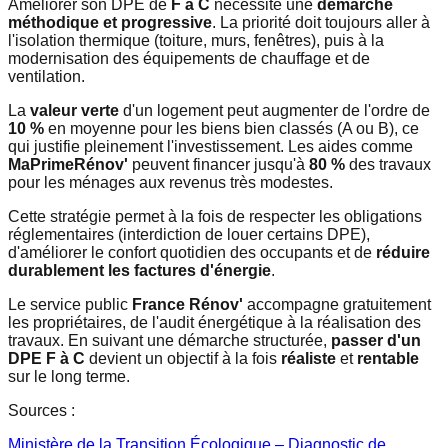
Améliorer son DPE de
F à C
nécessite une
démarche
méthodique et progressive
. La priorité doit toujours aller à
l'isolation thermique (toiture, murs, fenêtres), puis à la
modernisation des équipements de chauffage et de
ventilation.
La
valeur verte
d'un logement peut augmenter de l'ordre de
10 %
en moyenne pour les biens bien classés (A ou B), ce
qui justifie pleinement l'investissement. Les aides comme
MaPrimeRénov'
peuvent financer jusqu'à
80 %
des travaux
pour les ménages aux revenus très modestes.
Cette stratégie permet à la fois de respecter les obligations
réglementaires (interdiction de louer certains DPE),
d'améliorer le confort quotidien des occupants et de
réduire
durablement les factures d'énergie
.
Le service public
France Rénov'
accompagne gratuitement
les propriétaires, de l'audit énergétique à la réalisation des
travaux. En suivant une démarche structurée,
passer d'un
DPE F à C
devient un objectif à la fois
réaliste
et
rentable
sur le long terme.
Sources :
Ministère de la Transition Écologique – Diagnostic de