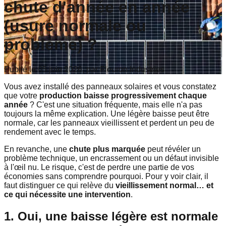
chute d'année en année
(usure normale ou
problème) ?
Publié le 05 juin 2026, par Fleuron Industries
Vous avez installé des panneaux solaires et vous constatez
que votre
production baisse progressivement chaque
année
? C'est une situation fréquente, mais elle n'a pas
toujours la même explication. Une légère baisse peut être
normale, car les panneaux vieillissent et perdent un peu de
rendement avec le temps.
En revanche, une
chute plus marquée
peut révéler un
problème technique, un encrassement ou un défaut invisible
à l'œil nu. Le risque, c'est de perdre une partie de vos
économies sans comprendre pourquoi. Pour y voir clair, il
faut distinguer ce qui relève du
vieillissement normal… et
ce qui nécessite une intervention
.
1. Oui, une baisse légère est normale