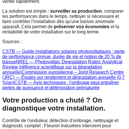
vérifié rapidement.
La solution est simple :
surveiller sa production
, comparer
les performances dans le temps, nettoyer si nécessaire et
faire contrôler l'installation dès qu'une baisse anormale
apparaît. Cela permet de
préserver vos économies
et la
rentabilité de votre installation sur le long terme.
Sources :
CSTB — Guide installations solaires photovoltaïques : perte
de performance connue, durée de vie et notion de 20 % de
baisse
NREL — Photovoltaic Degradation Rates: Analytical
Review (référence scientifique sur la dégradation
annuelle)
Commission européenne – Joint Research Centre
(JRC) — Études sur rendement et dégradation annuelle (0,7
%/an)
CSTB — Avis techniques : l'ombrage peut entraîner
pertes de puissance et détérioration prématurée
Votre production a chuté ? On
diagnostique votre installation.
Contrôle de l'onduleur, détection d'ombrage, nettoyage et
diagnostic complet : Fleuron Industries intervient pour